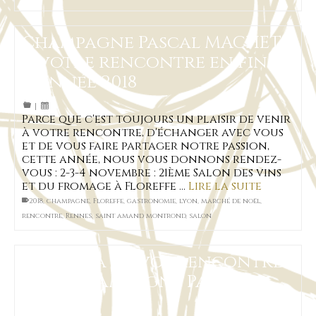
Champagne Pascal MACHET
à votre rencontre en fin
d’année 2018
|
Parce que c'est toujours un plaisir de venir
à votre rencontre, d'échanger avec vous
et de vous faire partager notre passion,
cette année, nous vous donnons rendez-
vous : 2-3-4 novembre : 21ème Salon des vins
et du fromage à Floreffe …
Lire la suite
2018
,
champagne
,
Floreffe
,
gastronomie
,
lyon
,
marché de noël
,
rencontre
,
Rennes
,
saint amand montrond
,
salon
L’agenda de vos rencontres
avec Champagne Pascal
MACHET