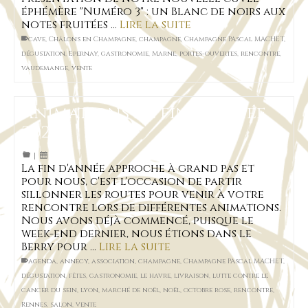
éphémère "Numéro 3" : un Blanc de noirs aux
notes fruitées …
Lire la suite
cave
,
Châlons en Champagne
,
champagne
,
Champagne PAscal MACHET
,
dégustation
,
Epernay
,
gastronomie
,
Marne
,
portes-ouvertes
,
rencontre
,
vaudemange
,
vente
Animations de fin d’année
2021
|
La fin d'année approche à grand pas et
pour nous, c'est l'occasion de partir
sillonner les routes pour venir à votre
rencontre lors de différentes animations.
Nous avons déjà commencé, puisque le
week-end dernier, nous étions dans le
Berry pour …
Lire la suite
agenda
,
annecy
,
association
,
champagne
,
Champagne PAscal MACHET
,
dégustation
,
fêtes
,
gastronomie
,
le havre
,
livraison
,
lutte contre le
cancer du sein
,
lyon
,
marché de noël
,
noël
,
octobre rose
,
rencontre
,
Rennes
,
salon
,
vente