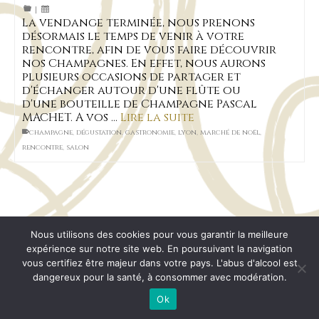
|
La vendange terminée, nous prenons
désormais le temps de venir à votre
rencontre, afin de vous faire découvrir
nos Champagnes. En effet, nous aurons
plusieurs occasions de partager et
d'échanger autour d'une flûte ou
d'une bouteille de Champagne Pascal
MACHET. A vos …
Lire la suite
champagne
,
dégustation
,
gastronomie
,
lyon
,
marché de noël
,
rencontre
,
salon
L’abus d’alcool est dangereux pour la santé, à
Nous utilisons des cookies pour vous garantir la meilleure
consommer avec modération.
expérience sur notre site web. En poursuivant la navigation
vous certifiez être majeur dans votre pays. L'abus d'alcool est
dangereux pour la santé, à consommer avec modération.
Mentions Légales
CGV
RGPD
Plan de site
© 2026 Champagne Pascal MACHET
Ok