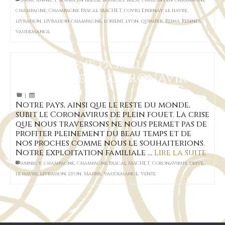
286m
,
annecy
,
bourg en bresse
,
bourges
,
brest
,
Châlons en Champagne
,
champagne
,
Champagne PAscal MACHET
,
covid
,
Epernay
,
le havre
,
livraison
,
livraison champagne
,
lorient
,
lyon
,
quimper
,
Reims
,
Rennes
,
vaudemange
Champagne Pascal MACHET
et la crise du CORONAVIRUS
|
Notre pays, ainsi que le reste du monde,
subit le Coronavirus de plein fouet. La crise
que nous traversons ne nous permet pas de
profiter pleinement du beau temps et de
nos proches comme nous le souhaiterions.
Notre exploitation familiale …
Lire la suite
annecy
,
champagne
,
Champagne PAscal MACHET
,
Coronavirus
,
drive
,
le havre
,
livraison
,
lyon
,
Marne
,
vaudemange
,
vente