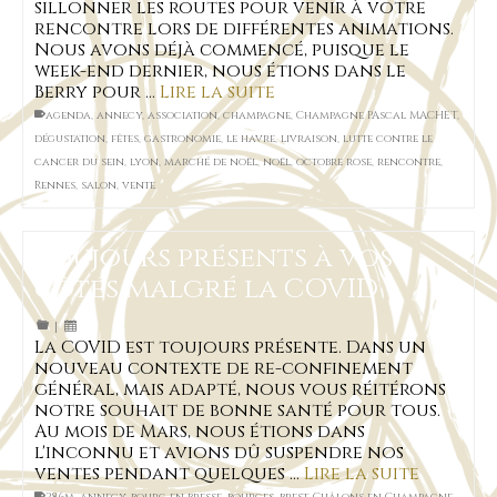
sillonner les routes pour venir à votre
rencontre lors de différentes animations.
Nous avons déjà commencé, puisque le
week-end dernier, nous étions dans le
Berry pour …
Lire la suite
agenda
,
annecy
,
association
,
champagne
,
Champagne PAscal MACHET
,
dégustation
,
fêtes
,
gastronomie
,
le havre
,
livraison
,
lutte contre le
cancer du sein
,
lyon
,
marché de noël
,
noël
,
octobre rose
,
rencontre
,
Rennes
,
salon
,
vente
Toujours présents à vos
côtés malgré la COVID
|
La COVID est toujours présente. Dans un
nouveau contexte de re-confinement
général, mais adapté, nous vous réitérons
notre souhait de bonne santé pour tous.
Au mois de Mars, nous étions dans
l'inconnu et avions dû suspendre nos
ventes pendant quelques …
Lire la suite