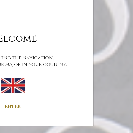
elcome
uing the navigation,
be major in your country.
Enter