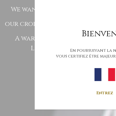
We want to share with you
our terroir,
our crops, the constant move
of our wines.
Bienve
A warm welcome to You !
Laura & Landry
En poursuivant la 
vous certifiez être majeur
Entrez