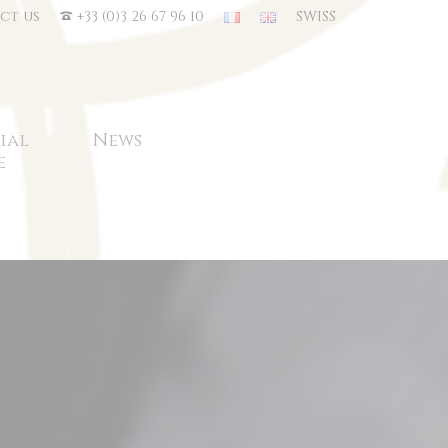
ct us
+33 (0)3 26 67 96 10
SWISS
ial
News
e