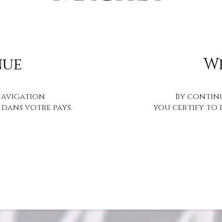
nue
W
navigation
By contin
 dans votre pays.
you certify to 
OK