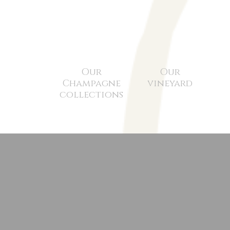
Our
Our
Champagne
vineyard
collections