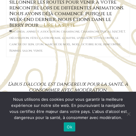
sillonner les routes pour venir à votre
rencontre lors de différentes animations.
Nous avons déjà commencé, puisque le
week-end dernier, nous étions dans le
Berry pour …
Lire la suite
agenda
,
annecy
,
association
,
champagne
,
Champagne PAscal MACHET
,
dégustation
,
fêtes
,
gastronomie
,
le havre
,
livraison
,
lutte contre le
cancer du sein
,
lyon
,
marché de noël
,
noël
,
octobre rose
,
rencontre
,
Rennes
,
salon
,
vente
L’abus d’alcool est dangereux pour la santé, à
consommer avec modération.
Nous utilisons des cookies pour vous garantir la meilleure
expérience sur notre site web. En poursuivant la navigation
Mentions Légales
CGV
RGPD
Plan de site
vous certifiez être majeur dans votre pays. L'abus d'alcool est
© 2026 Champagne Pascal MACHET
dangereux pour la santé, à consommer avec modération.
Ok