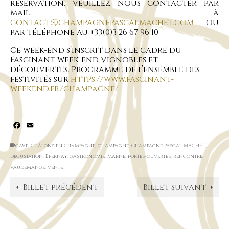
réservation, veuillez nous contacter par
mail à
contact@champagnepascalmachet.com
ou
par téléphone au +33(0)3 26 67 96 10
Ce week-end s’inscrit dans le cadre du
Fascinant week-end Vignobles et
découvertes. Programme de l’ensemble des
festivités sur
https://www.fascinant-
weekend.fr/champagne/
Facebook
Email
cave
,
Châlons en Champagne
,
champagne
,
Champagne PAscal MACHET
,
dégustation
,
Epernay
,
gastronomie
,
Marne
,
portes-ouvertes
,
rencontre
,
vaudemange
,
vente
Billet précédent
Billet suivant