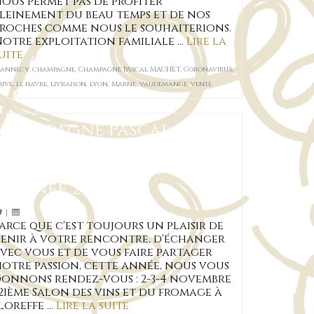
ous permet pas de profiter
leinement du beau temps et de nos
roches comme nous le souhaiterions.
otre exploitation familiale …
Lire la
uite
annecy
,
champagne
,
Champagne PAscal MACHET
,
Coronavirus
,
rive
,
le havre
,
livraison
,
lyon
,
Marne
,
vaudemange
,
vente
Champagne Pascal
MACHET à votre
rencontre en fin
d’année 2018
|
arce que c'est toujours un plaisir de
enir à votre rencontre, d'échanger
vec vous et de vous faire partager
otre passion, cette année, nous vous
onnons rendez-vous : 2-3-4 novembre
 21ème Salon des vins et du fromage à
loreffe …
Lire la suite