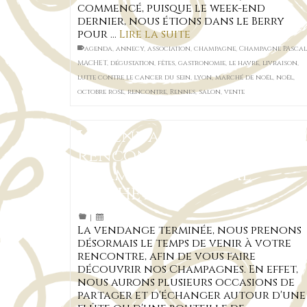
commencé, puisque le week-end
dernier, nous étions dans le Berry
pour …
Lire la suite
agenda
,
annecy
,
association
,
champagne
,
Champagne PAscal
MACHET
,
dégustation
,
fêtes
,
gastronomie
,
le havre
,
livraison
,
lutte contre le cancer du sein
,
lyon
,
marché de noël
,
noël
,
octobre rose
,
rencontre
,
Rennes
,
salon
,
vente
L’agenda de vos
rencontres avec
Champagne Pascal
MACHET
|
La vendange terminée, nous prenons
désormais le temps de venir à votre
rencontre, afin de vous faire
découvrir nos Champagnes. En effet,
nous aurons plusieurs occasions de
partager et d'échanger autour d'une