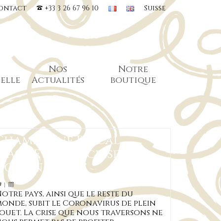
ontact
+33 3 26 67 96 10
Suisse
Nos
Notre
elle
Actualités
boutique
Champagne Pascal
MACHET et la crise du
CORONAVIRUS
|
otre pays, ainsi que le reste du
onde, subit le Coronavirus de plein
ouet. La crise que nous traversons ne