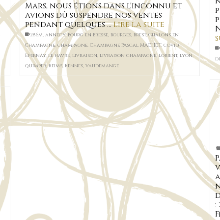
n
Mars, nous étions dans l'inconnu et
p
avions dû suspendre nos ventes
p
pendant quelques …
Lire la suite
N
286m
,
annecy
,
bourg en bresse
,
bourges
,
brest
,
Châlons en
s
Champagne
,
champagne
,
Champagne PAscal MACHET
,
covid
,
Epernay
,
le havre
,
livraison
,
livraison champagne
,
lorient
,
lyon
,
d
quimper
,
Reims
,
Rennes
,
vaudemange
P
v
a
n
d
:
F