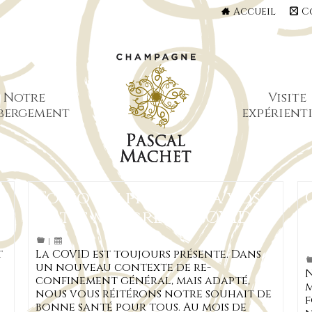
Accueil
C
Notre
Visite
bergement
expérienti
Toujours présents à vos
côtés malgré la COVID
|
t
La COVID est toujours présente. Dans
un nouveau contexte de re-
N
confinement général, mais adapté,
m
nous vous réitérons notre souhait de
f
bonne santé pour tous. Au mois de