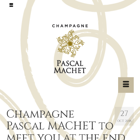
Champagne
27
Pascal MACHET to
OCT 2018
meet you at the end