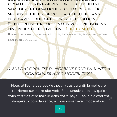
organise ses premières portes-ouvertes le
samedi 20 et dimanche 21 octobre 2018. Nous
serons heureux de vous accueillir dans
nos caves pour cette première édition !
Depuis plusieurs mois, nous vous préparons
une nouvelle cuvée en …
Lire la suite
blanc de blancs
,
champagne
,
cuvée
,
édition limitée
,
évènement
,
extra-
brut
,
portes-ouvertes
L’abus d’alcool est dangereux pour la santé, à
consommer avec modération.
Nous utilisons des cookies pour vous garantir la meilleure
Mentions Légales
CGV
RGPD
Plan de site
expérience sur notre site web. En poursuivant la navigation
© 2026 Champagne Pascal MACHET
vous certifiez être majeur dans votre pays. L'abus d'alcool est
dangereux pour la santé, à consommer avec modération.
Ok