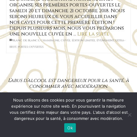
organise ses premières portes-ouvertes le
samedi 20 et dimanche 21 octobre 2018. Nous
serons heureux de vous accueillir dans
nos caves pour cette première édition !
Depuis plusieurs mois, nous vous préparons
une nouvelle cuvée en …
Lire la suite
blanc de blancs
,
champagne
,
cuvée
,
édition limitée
,
évènement
,
extra-
brut
,
portes-ouvertes
L’abus d’alcool est dangereux pour la santé, à
consommer avec modération.
Nous utilisons des cookies pour vous garantir la meilleure
Mentions Légales
CGV
RGPD
Plan de site
expérience sur notre site web. En poursuivant la navigation
© 2026 Champagne Pascal MACHET
vous certifiez être majeur dans votre pays. L'abus d'alcool est
dangereux pour la santé, à consommer avec modération.
Ok