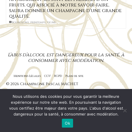
fruits, qui associé à notre savoir-faire,
saura donner un champagne d'une grande
qualité.
bourgeons
,
printemps
,
vigne
L’abus d’alcool est dangereux pour la santé, à
consommer avec modération.
Mentions Légales
CGV
RGPD
Plan de site
© 2026 Champagne Pascal MACHET
Nous utilisons des cookies pour vous garantir la meilleure
expérience sur notre site web. En poursuivant la navigation
vous certifiez être majeur dans votre pays. L'abus d'alcool est
dangereux pour la santé, à consommer avec modération.
Ok