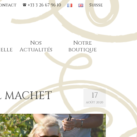
ontact
+33 3 26 67 96 10
Suisse
Nos
Notre
elle
Actualités
boutique
l MACHET
17
AOÛT 2020