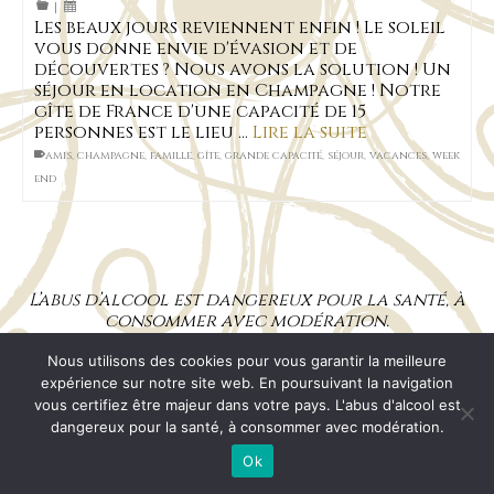
|
Les beaux jours reviennent enfin ! Le soleil
vous donne envie d'évasion et de
découvertes ? Nous avons la solution ! Un
séjour en location en Champagne ! Notre
gîte de France d'une capacité de 15
personnes est le lieu …
Lire la suite
amis
,
champagne
,
famille
,
gîte
,
grande capacité
,
séjour
,
vacances
,
week
end
L’abus d’alcool est dangereux pour la santé, à
consommer avec modération.
Nous utilisons des cookies pour vous garantir la meilleure
Mentions Légales
CGV
RGPD
Plan de site
expérience sur notre site web. En poursuivant la navigation
vous certifiez être majeur dans votre pays. L'abus d'alcool est
© 2026 Champagne Pascal MACHET
dangereux pour la santé, à consommer avec modération.
Ok