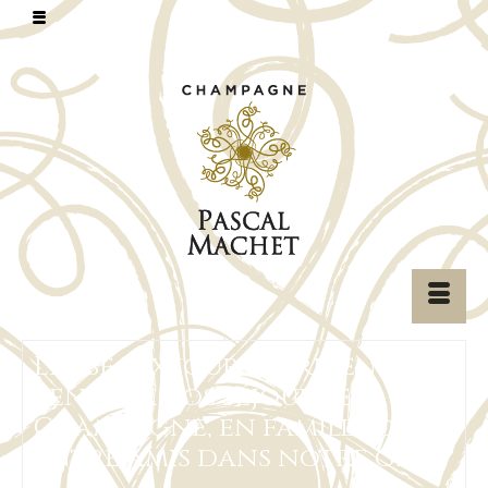
Les beaux jours arrivent…
Pensez à vos séjours en
Champagne, en famille ou
entre amis dans notre gîte !