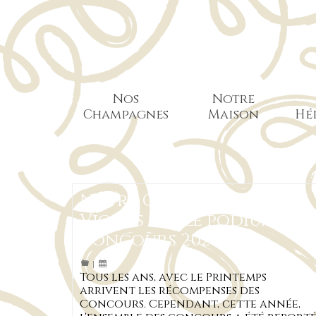
Nos
Notre
Champagnes
Maison
Hé
Notre Cuvée Vieilles
Vignes sur le podium des
concours 2020
|
Tous les ans, avec le Printemps
arrivent les récompenses des
Concours. Cependant, cette année,