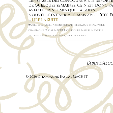
l'ensemble des concours a été report
de quelques semaines. Ce n'est donc pa
avec le Printemps que la bonne
nouvelle est arrivée, mais avec l'été. 
…
Lire la suite
2010
,
2020
,
286m
,
argent
,
bettane+desseauve
,
champagne
,
Champagne PAscal MACHET
,
concours
,
Marne
,
médaille
,
millésime 2010
,
vaudemange
,
vieilles vignes
L’abus d’al
© 2026 Champagne Pascal MACHET