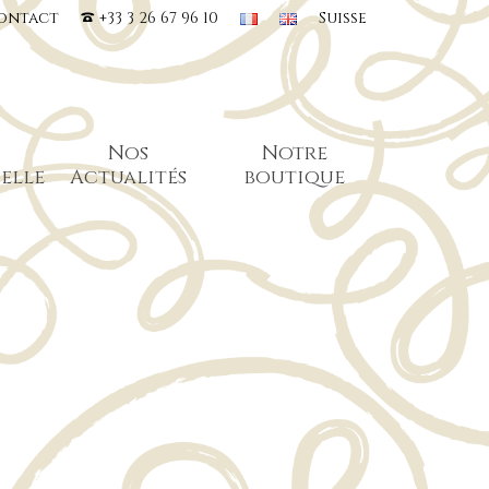
ontact
+33 3 26 67 96 10
Suisse
Nos
Notre
elle
Actualités
boutique