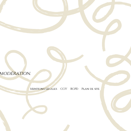
 modération.
Mentions Légales
CGV
RGPD
Plan de site