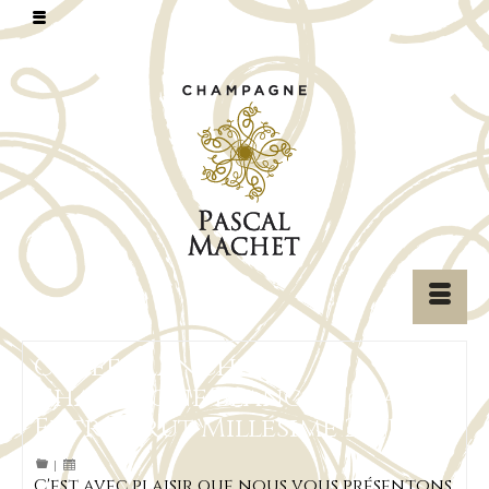
Cuvée Blanche, un
Champagne Blanc de Blancs
Extra Brut Millésime 2011
|
C'est avec plaisir que nous vous présentons