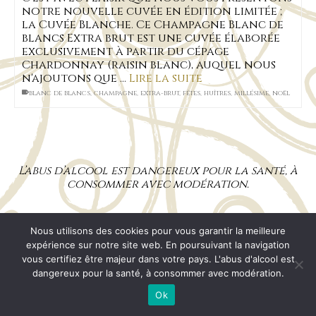
notre nouvelle cuvée en édition limitée ;
la Cuvée Blanche. Ce Champagne Blanc de
blancs Extra brut est une cuvée élaborée
exclusivement à partir du cépage
Chardonnay (raisin blanc), auquel nous
n'ajoutons que …
Lire la suite
blanc de blancs
,
champagne
,
extra-brut
,
fêtes
,
huîtres
,
millésime
,
noël
L’abus d’alcool est dangereux pour la santé, à
consommer avec modération.
Mentions Légales
CGV
RGPD
Plan de site
Nous utilisons des cookies pour vous garantir la meilleure
© 2026 Champagne Pascal MACHET
expérience sur notre site web. En poursuivant la navigation
vous certifiez être majeur dans votre pays. L'abus d'alcool est
dangereux pour la santé, à consommer avec modération.
Ok