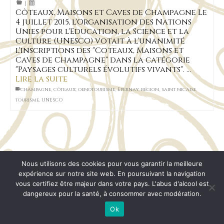
|
Côteaux, Maisons et Caves de Champagne Le
4 juillet 2015, l'Organisation des Nations
Unies pour l'Education, la Science et la
Culture (UNESCO) votait à l'unanimité
l'inscriptions des "Coteaux, Maisons et
Caves de Champagne" dans la catégorie
"Paysages culturels évolutifs vivants". …
Lire la suite
champagne
,
côteaux; oenotourisme
,
Epernay
,
région
,
saint nicaise
,
tourisme
,
UNESCO
L’abus d’alcool est dangereux pour la santé, à
consommer avec modération.
Nous utilisons des cookies pour vous garantir la meilleure
expérience sur notre site web. En poursuivant la navigation
vous certifiez être majeur dans votre pays. L'abus d'alcool est
Mentions Légales
CGV
RGPD
Plan de site
dangereux pour la santé, à consommer avec modération.
© 2026 Champagne Pascal MACHET
Ok