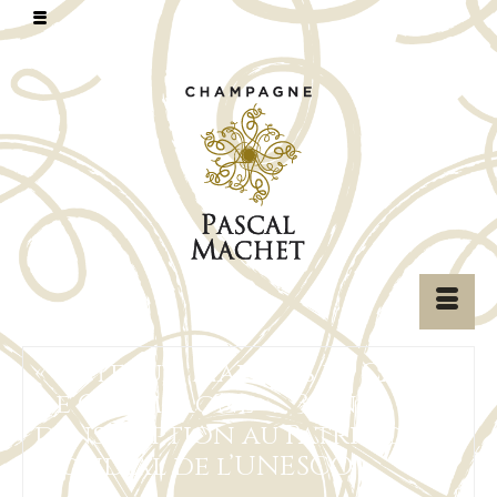
« Côteaux, Maisons et Caves
de Champagne »… 3 ans
d’inscription au Patrimoine
Mondial de l’UNESCO