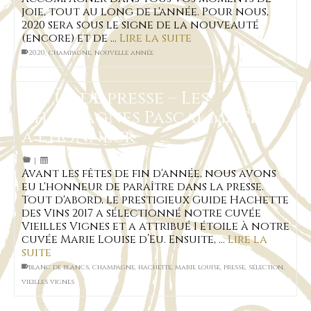
joie, tout au long de l'année. Pour nous,
2020 sera sous le signe de la nouveauté
(encore) et de …
Lire la suite
2020
,
champagne
,
nouvelle année
Revue de presse – Les
Champagnes Pascal MACHET
à l’honneur
|
Avant les fêtes de fin d'année, nous avons
eu l'honneur de paraître dans la presse.
Tout d'abord, le prestigieux Guide Hachette
des Vins 2017 a sélectionné notre cuvée
Vieilles Vignes et a attribué 1 étoile à notre
cuvée Marie Louise d’Eu. Ensuite, …
Lire la
suite
blanc de blancs
,
champagne
,
hachette
,
marie louise
,
presse
,
sélection
,
vieilles vignes