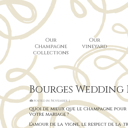
Our
Our
Champagne
vineyard
collections
Bourges Wedding F
posted in:
November
|
Quoi de mieux que le Champagne pour p
votre mariage ?
L’amour de la vigne, le respect de la t