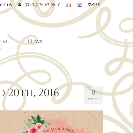
ct us
+33 (0)3 26 67 96 10
SWISS
ial
News
e
 20th, 2016
8
NOV 2016