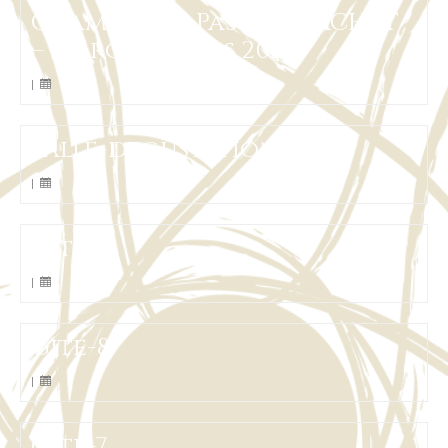
Champagne Pascal MACHET
– en route vers 2020
|
salle-degustation-5
|
Gite-9
|
Gite-8
|
Gite-7