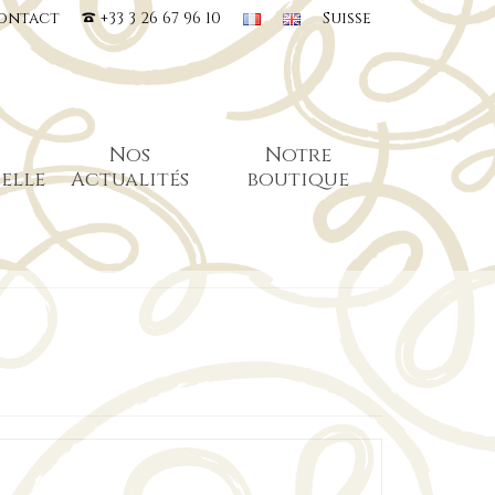
ontact
+33 3 26 67 96 10
Suisse
Nos
Notre
elle
Actualités
boutique