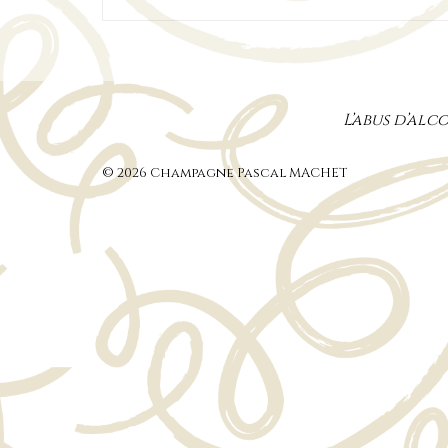
L’abus d’al
© 2026 Champagne Pascal MACHET