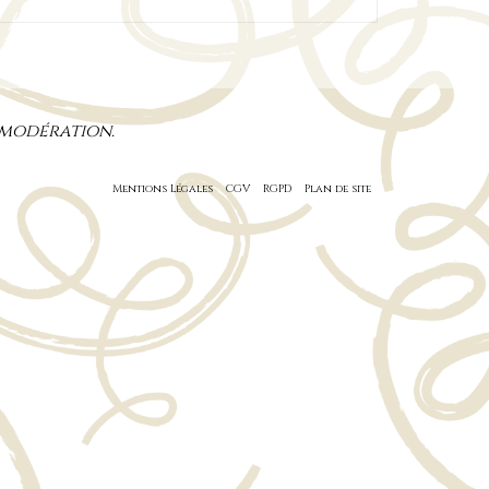
 modération.
Mentions Légales
CGV
RGPD
Plan de site