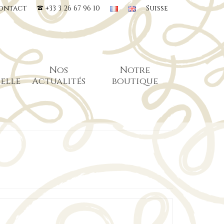
ontact
+33 3 26 67 96 10
Suisse
Nos
Notre
elle
Actualités
boutique