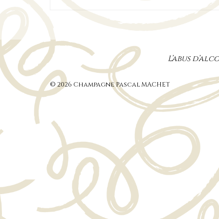
L’abus d’al
© 2026 Champagne Pascal MACHET