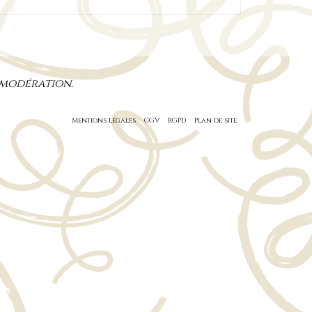
 modération.
Mentions Légales
CGV
RGPD
Plan de site